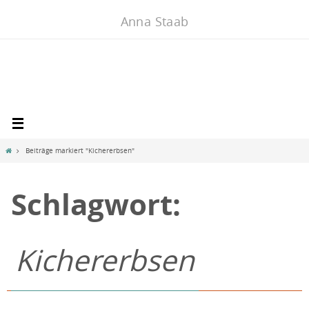
Zum
Anna Staab
Inhalt
springen
Home
Beiträge markiert "Kichererbsen"
Schlagwort:
Kichererbsen