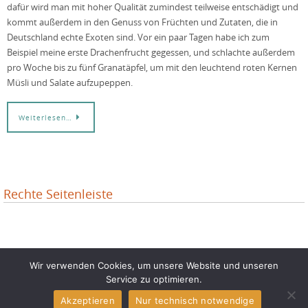
dafür wird man mit hoher Qualität zumindest teilweise entschädigt und
kommt außerdem in den Genuss von Früchten und Zutaten, die in
Deutschland echte Exoten sind. Vor ein paar Tagen habe ich zum
Beispiel meine erste Drachenfrucht gegessen, und schlachte außerdem
pro Woche bis zu fünf Granatäpfel, um mit den leuchtend roten Kernen
Müsli und Salate aufzupeppen.
Weiterlesen…
Rechte Seitenleiste
Wir verwenden Cookies, um unsere Website und unseren
Impressum und Datenschutz
Service zu optimieren.
Akzeptieren
Nur technisch notwendige
(c) Anna Staab 2024