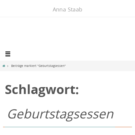
Zum
Anna Staab
Inhalt
springen
Home
Beiträge markiert "Geburtstagsessen"
Schlagwort:
Geburtstagsessen