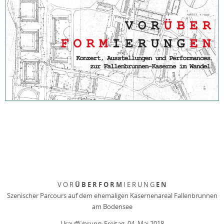
Ü B E R F O R M
E N
V O R
I E R U N G
Szenischer Parcours auf dem ehemaligen Kasernenareal Fallenbrunnen
am Bodensee
Uraufführung: Freitag, 04. Mai 2018