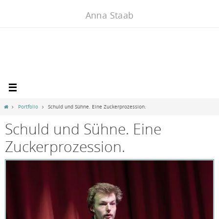
Zum
Anna Staab
Inhalt
springen
Home
Portfolio
Schuld und Sühne. Eine Zuckerprozession.
Schuld und Sühne. Eine
Zuckerprozession.