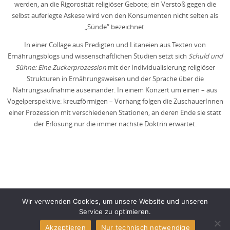
werden, an die Rigorosität religiöser Gebote; ein Verstoß gegen die
selbst auferlegte Askese wird von den Konsumenten nicht selten als
„Sünde“ bezeichnet.
In einer Collage aus Predigten und Litaneien aus Texten von
Ernährungsblogs und wissenschaftlichen Studien setzt sich
Schuld und
Sühne: Eine Zuckerprozession
mit der Individualisierung religiöser
Strukturen in Ernährungsweisen und der Sprache über die
Nahrungsaufnahme auseinander. In einem Konzert um einen – aus
Vogelperspektive: kreuzförmigen – Vorhang folgen die ZuschauerInnen
einer Prozession mit verschiedenen Stationen, an deren Ende sie statt
der Erlösung nur die immer nächste Doktrin erwartet.
Wir verwenden Cookies, um unsere Website und unseren
Impressum und Datenschutz
Service zu optimieren.
Akzeptieren
Nur technisch notwendige
(c) Anna Staab 2024