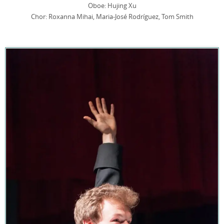
Oboe: Hujing Xu
Chor: Roxanna Mihai, Maria-José Rodríguez, Tom Smith