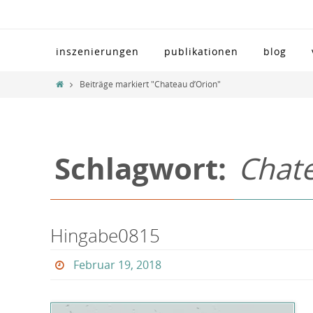
Zum
Inhalt
Zum
springen
inszenierungen
publikationen
blog
Inhalt
springen
Home
Beiträge markiert "Chateau d’Orion"
Schlagwort:
Chate
Hingabe0815
Februar 19, 2018